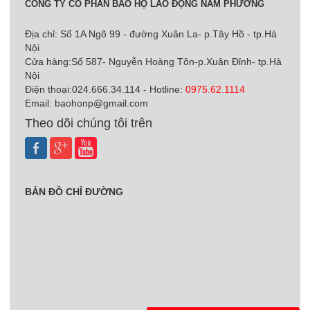
CÔNG TY CỔ PHẦN BẢO HỘ LAO ĐỘNG NAM PHƯƠNG
Địa chỉ: Số 1A Ngõ 99 - đường Xuân La- p.Tây Hồ - tp.Hà
Nội
Cửa hàng:Số 587- Nguyễn Hoàng Tôn-p.Xuân Đỉnh- tp.Hà
Nội
Điện thoại:024.666.34.114 - Hotline:
0975.62.1114
Email:
baohonp@gmail.com
Theo dõi chúng tôi trên
BẢN ĐỒ CHỈ ĐƯỜNG