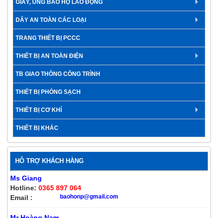
GIÀY, ỦNG BẢO HỘ LAO ĐỘNG
DÂY AN TOÀN CÁC LOẠI
TRANG THIẾT BỊ PCCC
THIẾT BỊ AN TOÀN ĐIỆN
TB GIAO THÔNG CÔNG TRÌNH
THIẾT BỊ PHÒNG SẠCH
THIẾT BỊ CƠ KHÍ
THIẾT BỊ KHÁC
HỖ TRỢ KHÁCH HÀNG
Ms Giang
Hotline:
0365 897 064
baohonp@gmail.com
Email :
Mr Hoàng Nam