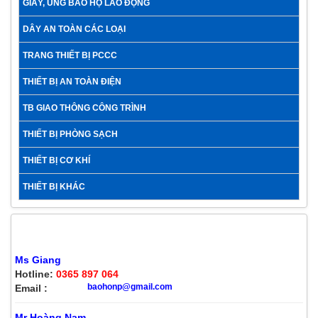
GIÀY, ỦNG BẢO HỘ LAO ĐỘNG
DÂY AN TOÀN CÁC LOẠI
TRANG THIẾT BỊ PCCC
THIẾT BỊ AN TOÀN ĐIỆN
TB GIAO THÔNG CÔNG TRÌNH
THIẾT BỊ PHÒNG SẠCH
THIẾT BỊ CƠ KHÍ
THIẾT BỊ KHÁC
HỖ TRỢ KHÁCH HÀNG
Ms Giang
Hotline:
0365 897 064
baohonp@gmail.com
Email :
Mr Hoàng Nam