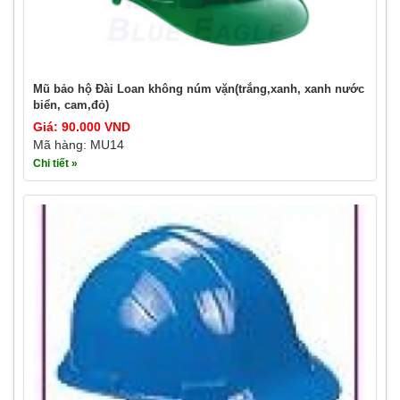
Mũ bảo hộ Đài Loan không núm vặn(trắng,xanh, xanh nước
biển, cam,đỏ)
Giá: 90.000 VND
Mã hàng: MU14
Chi tiết »