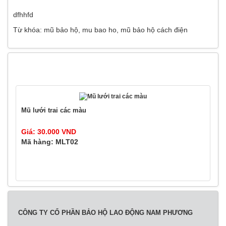
dfhhfd
Từ khóa:
mũ bảo hộ
,
mu bao ho
,
mũ bảo hộ cách điện
SẢN PHẨM CÙNG LOẠI
Mũ lưới trai các màu
Giá: 30.000 VND
Mã hàng: MLT02
CÔNG TY CỔ PHẦN BẢO HỘ LAO ĐỘNG NAM PHƯƠNG