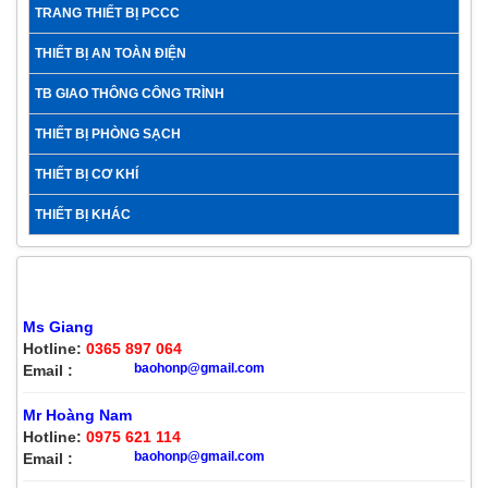
TRANG THIẾT BỊ PCCC
THIẾT BỊ AN TOÀN ĐIỆN
TB GIAO THÔNG CÔNG TRÌNH
THIẾT BỊ PHÒNG SẠCH
THIẾT BỊ CƠ KHÍ
THIẾT BỊ KHÁC
HỖ TRỢ KHÁCH HÀNG
Ms Giang
Hotline:
0365 897 064
baohonp@gmail.com
Email :
Mr Hoàng Nam
Hotline:
0975 621 114
baohonp@gmail.com
Email :