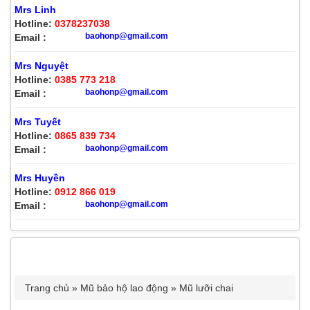
Mrs Linh
Hotline:
0378237038
baohonp@gmail.com
Email :
Mrs Nguyệt
Hotline:
0385 773 218
baohonp@gmail.com
Email :
Mrs Tuyết
Hotline:
0865 839 734
baohonp@gmail.com
Email :
Mrs Huyền
Hotline:
0912 866 019
baohonp@gmail.com
Email :
MŨ LƯỚI TRAI XANH CÔNG NHÂN
Trang chủ
»
Mũ bảo hộ lao động
»
Mũ lưỡi chai