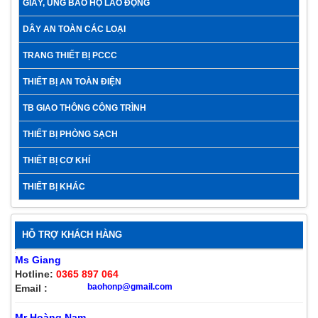
GIÀY, ỦNG BẢO HỘ LAO ĐỘNG
DÂY AN TOÀN CÁC LOẠI
TRANG THIẾT BỊ PCCC
THIẾT BỊ AN TOÀN ĐIỆN
TB GIAO THÔNG CÔNG TRÌNH
THIẾT BỊ PHÒNG SẠCH
THIẾT BỊ CƠ KHÍ
THIẾT BỊ KHÁC
HỖ TRỢ KHÁCH HÀNG
Ms Giang
Hotline:
0365 897 064
baohonp@gmail.com
Email :
Mr Hoàng Nam