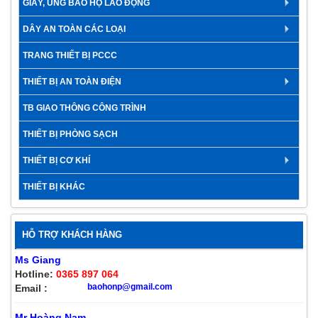
GIÀY, ỦNG BẢO HỘ LAO ĐỘNG
DÂY AN TOÀN CÁC LOẠI
TRANG THIẾT BỊ PCCC
THIẾT BỊ AN TOÀN ĐIỆN
TB GIAO THÔNG CÔNG TRÌNH
THIẾT BỊ PHÒNG SẠCH
THIẾT BỊ CƠ KHÍ
THIẾT BỊ KHÁC
HỖ TRỢ KHÁCH HÀNG
Ms Giang
Hotline:
0365 897 064
baohonp@gmail.com
Email :
Mr Hoàng Nam