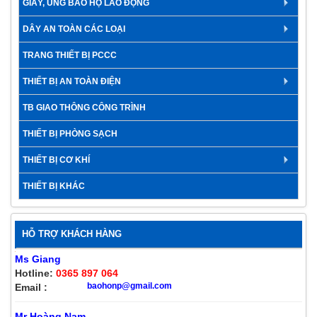
GIÀY, ỦNG BẢO HỘ LAO ĐỘNG
DÂY AN TOÀN CÁC LOẠI
TRANG THIẾT BỊ PCCC
THIẾT BỊ AN TOÀN ĐIỆN
TB GIAO THÔNG CÔNG TRÌNH
THIẾT BỊ PHÒNG SẠCH
THIẾT BỊ CƠ KHÍ
THIẾT BỊ KHÁC
HỖ TRỢ KHÁCH HÀNG
Ms Giang
Hotline:
0365 897 064
baohonp@gmail.com
Email :
Mr Hoàng Nam