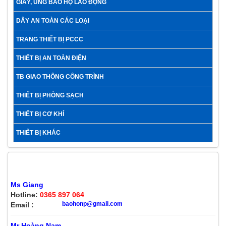
GIÀY, ỦNG BẢO HỘ LAO ĐỘNG
DÂY AN TOÀN CÁC LOẠI
TRANG THIẾT BỊ PCCC
THIẾT BỊ AN TOÀN ĐIỆN
TB GIAO THÔNG CÔNG TRÌNH
THIẾT BỊ PHÒNG SẠCH
THIẾT BỊ CƠ KHÍ
THIẾT BỊ KHÁC
HỖ TRỢ KHÁCH HÀNG
Ms Giang
Hotline:
0365 897 064
baohonp@gmail.com
Email :
Mr Hoàng Nam