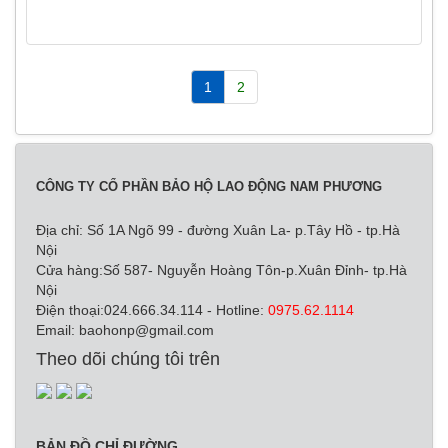
1
2
CÔNG TY CỔ PHẦN BẢO HỘ LAO ĐỘNG NAM PHƯƠNG
Địa chỉ: Số 1A Ngõ 99 - đường Xuân La- p.Tây Hồ - tp.Hà
Nội
Cửa hàng:Số 587- Nguyễn Hoàng Tôn-p.Xuân Đỉnh- tp.Hà
Nội
Điện thoại:024.666.34.114 - Hotline:
0975.62.1114
Email:
baohonp@gmail.com
Theo dõi chúng tôi trên
BẢN ĐỒ CHỈ ĐƯỜNG