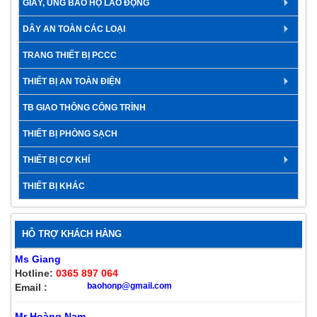
GIÀY, ỦNG BẢO HỘ LAO ĐỘNG
DÂY AN TOÀN CÁC LOẠI
TRANG THIẾT BỊ PCCC
THIẾT BỊ AN TOÀN ĐIỆN
TB GIAO THÔNG CÔNG TRÌNH
THIẾT BỊ PHÒNG SẠCH
THIẾT BỊ CƠ KHÍ
THIẾT BỊ KHÁC
HỖ TRỢ KHÁCH HÀNG
Ms Giang
Hotline:
0365 897 064
baohonp@gmail.com
Email :
Mr Hoàng Nam