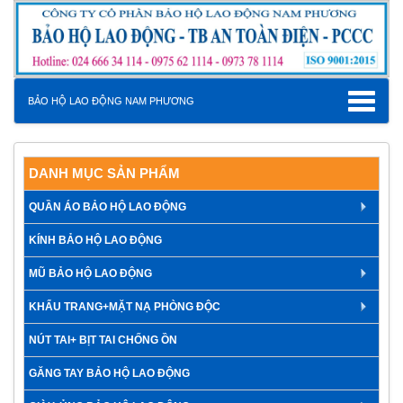
Toggle
BẢO HỘ LAO ĐỘNG NAM PHƯƠNG
navigat
DANH MỤC SẢN PHẨM
QUẦN ÁO BẢO HỘ LAO ĐỘNG
KÍNH BẢO HỘ LAO ĐỘNG
MŨ BẢO HỘ LAO ĐỘNG
KHẨU TRANG+MẶT NẠ PHÒNG ĐỘC
NÚT TAI+ BỊT TAI CHỐNG ỒN
GĂNG TAY BẢO HỘ LAO ĐỘNG