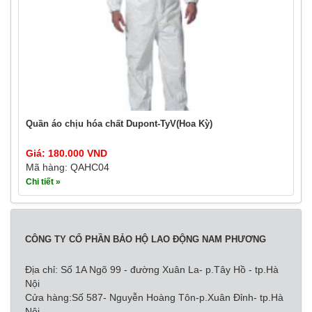
Quần áo chịu hóa chất Dupont-TyV(Hoa Kỳ)
Giá: 180.000 VND
Mã hàng: QAHC04
Chi tiết »
CÔNG TY CỔ PHẦN BẢO HỘ LAO ĐỘNG NAM PHƯƠNG
Địa chỉ: Số 1A Ngõ 99 - đường Xuân La- p.Tây Hồ - tp.Hà
Nội
Cửa hàng:Số 587- Nguyễn Hoàng Tôn-p.Xuân Đỉnh- tp.Hà
Nội