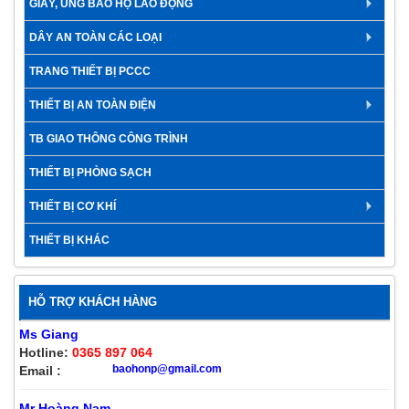
GIÀY, ỦNG BẢO HỘ LAO ĐỘNG
DÂY AN TOÀN CÁC LOẠI
TRANG THIẾT BỊ PCCC
THIẾT BỊ AN TOÀN ĐIỆN
TB GIAO THÔNG CÔNG TRÌNH
THIẾT BỊ PHÒNG SẠCH
THIẾT BỊ CƠ KHÍ
THIẾT BỊ KHÁC
HỖ TRỢ KHÁCH HÀNG
Ms Giang
Hotline:
0365 897 064
baohonp@gmail.com
Email :
Mr Hoàng Nam