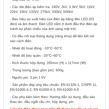
- Các dải điện áp kiểm tra: 240V, 2kV, 3.3kV, 6kV, 11kV,
22kV, 33kV, 132kV, 275kV, 330kV, 500kV.
- Báo hiệu sự xuất hiện của điện áp bằng đèn LED (03
đèn) và âm thanh. Đèn LED nằm ở dưới đầu thử điện áp
tránh sự phản chiếu của ánh sáng mặt trời.
- Có đầu nối loại thông dụng (răng khía) để liên kết vời
sào cách điện.
- Nhiệt độ hoạt động: -10°C~50°C
- Nhiệt độ bảo quản: -20°C~60°C
- Kích thước hộp đựng: 265mm (H) x 117mm (W)
- Trọng lượng (bao gồm pin): 600g
- Nguồn pin: 3 pin 1.5V
- Sản phẩm đáp ứng tiêu chuẩn: EN 61326-1, CISPR 11,
EN 61000-4-2, EN 61000-4-3, EN 61000-4-8
- Các phụ kiện kèm theo: Hướng dẫn sử dụng, đầu sào
thao tác, đầu ngắt cầu chì, hộp đựng, pin.
Liên hệ điện thoại trực tiếp để được tư vấn và có giá