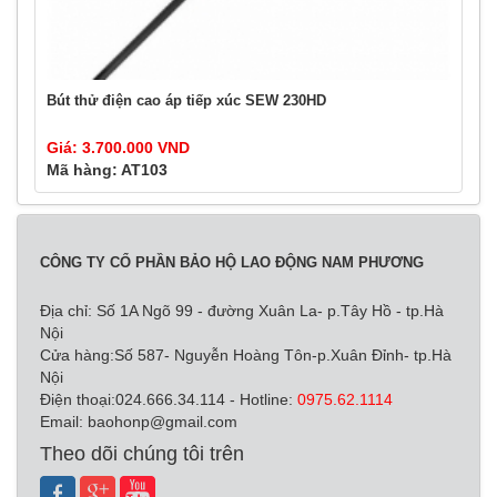
Bút thử điện cao áp tiếp xúc SEW 230HD
Giá: 3.700.000 VND
Mã hàng: AT103
CÔNG TY CỔ PHẦN BẢO HỘ LAO ĐỘNG NAM PHƯƠNG
Địa chỉ: Số 1A Ngõ 99 - đường Xuân La- p.Tây Hồ - tp.Hà
Nội
Cửa hàng:Số 587- Nguyễn Hoàng Tôn-p.Xuân Đỉnh- tp.Hà
Nội
Điện thoại:024.666.34.114 - Hotline:
0975.62.1114
Email:
baohonp@gmail.com
Theo dõi chúng tôi trên