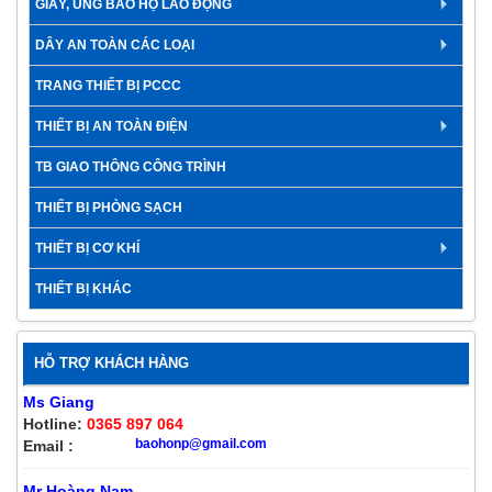
GIÀY, ỦNG BẢO HỘ LAO ĐỘNG
DÂY AN TOÀN CÁC LOẠI
TRANG THIẾT BỊ PCCC
THIẾT BỊ AN TOÀN ĐIỆN
TB GIAO THÔNG CÔNG TRÌNH
THIẾT BỊ PHÒNG SẠCH
THIẾT BỊ CƠ KHÍ
THIẾT BỊ KHÁC
HỖ TRỢ KHÁCH HÀNG
Ms Giang
Hotline:
0365 897 064
baohonp@gmail.com
Email :
Mr Hoàng Nam