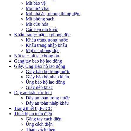
Mũ bảo vệ
Mũ lưỡi chai
Mũ nhà ăn, phòng thí nghiệm
Mũ phòng sạch
Mũ cứu hỏa
Các loại mũ khác
Khẩu trang+mặt nạ phòng độc
Khẩu trang trong nước
Khẩu trang nhập khẩu
Mặt nạ phòng độc
Nút tai+ bịt tai chống ồn
Găng tay bảo hộ lao động
Giày, Ủng Bảo hộ lao động
Giày bảo hộ trong nước
Giày bảo hộ nhập khẩu
Ủng bảo hộ lao động
Giày dép khác
Dây an toàn các loại
Dây an toàn trong nước
Dây an toàn nhập khẩu
Trang thiết bị PCCC
Thiết bị an toàn điện
Găng tay cách điện
Ủng cách điện
Thảm cách điện