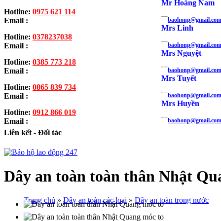
Mr Hoàng Nam
Hotline:
0975 621 114
Email :
baohonp@gmail.co
Mrs Linh
Hotline:
0378237038
Email :
baohonp@gmail.co
Mrs Nguyệt
Hotline:
0385 773 218
Email :
baohonp@gmail.co
Mrs Tuyết
Hotline:
0865 839 734
Email :
baohonp@gmail.co
Mrs Huyền
Hotline:
0912 866 019
Email :
baohonp@gmail.co
Liên kết - Đối tác
Dây an toàn toàn thân Nhật Qu
Trang chủ
»
Dây an toàn các loại
»
Dây an toàn trong nước