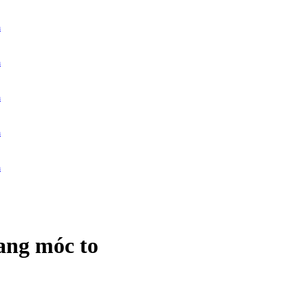
m
m
m
m
m
ang móc to