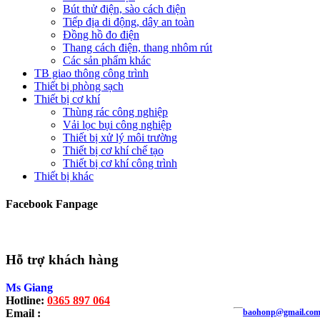
Bút thử điện, sào cách điện
Tiếp địa di động, dây an toàn
Đồng hồ đo điện
Thang cách điện, thang nhôm rút
Các sản phẩm khác
TB giao thông công trình
Thiết bị phòng sạch
Thiết bị cơ khí
Thùng rác công nghiệp
Vải lọc bụi công nghiệp
Thiết bị xử lý môi trường
Thiết bị cơ khí chế tạo
Thiết bị cơ khí công trình
Thiết bị khác
Facebook Fanpage
Hỗ trợ khách hàng
Ms Giang
Hotline:
0365 897 064
Email :
baohonp@gmail.co