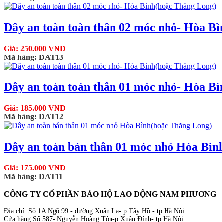
Dây an toàn toàn thân 02 móc nhỏ- Hòa B
Giá: 250.000 VND
Mã hàng: DAT13
Dây an toàn toàn thân 01 móc nhỏ- Hòa B
Giá: 185.000 VND
Mã hàng: DAT12
Dây an toàn bán thân 01 móc nhỏ Hòa Bìn
Giá: 175.000 VND
Mã hàng: DAT11
CÔNG TY CỔ PHẦN BẢO HỘ LAO ĐỘNG NAM PHƯƠNG
Địa chỉ: Số 1A Ngõ 99 - đường Xuân La- p.Tây Hồ - tp.Hà Nội
Cửa hàng:Số 587- Nguyễn Hoàng Tôn-p.Xuân Đỉnh- tp.Hà Nội