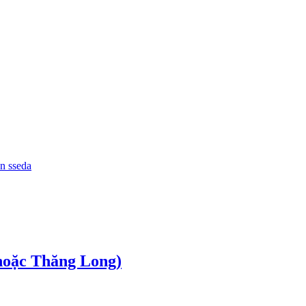
àn sseda
(hoặc Thăng Long)