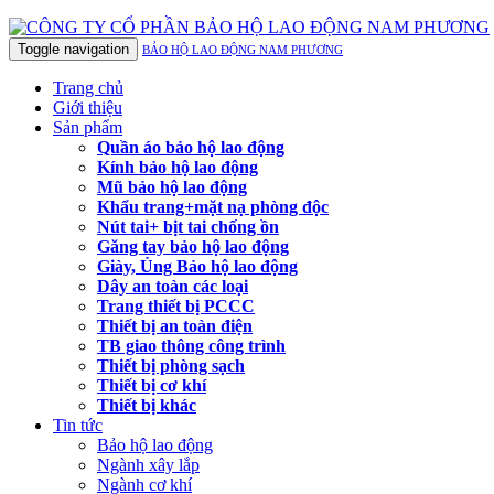
Toggle navigation
BẢO HỘ LAO ĐỘNG NAM PHƯƠNG
Trang chủ
Giới thiệu
Sản phẩm
Quần áo bảo hộ lao động
Kính bảo hộ lao động
Mũ bảo hộ lao động
Khẩu trang+mặt nạ phòng độc
Nút tai+ bịt tai chống ồn
Găng tay bảo hộ lao động
Giày, Ủng Bảo hộ lao động
Dây an toàn các loại
Trang thiết bị PCCC
Thiết bị an toàn điện
TB giao thông công trình
Thiết bị phòng sạch
Thiết bị cơ khí
Thiết bị khác
Tin tức
Bảo hộ lao động
Ngành xây lắp
Ngành cơ khí