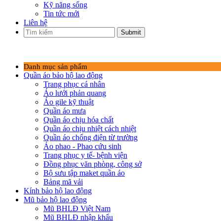
Kỹ năng sống
Tin tức mới
Liên hệ
Submit
Danh mục sản phẩm
Quần áo bảo hộ lao động
Trang phục cá nhân
Áo lưới phản quang
Áo gile kỹ thuật
Quần áo mưa
Quần áo chịu hóa chất
Quần áo chịu nhiệt cách nhiệt
Quần áo chống điện từ trường
Áo phao - Phao cứu sinh
Trang phục y tế- bệnh viện
Đồng phục văn phòng, công sở
Bộ sưu tập maket quần áo
Bảng mã vải
Kính bảo hộ lao động
Mũ bảo hộ lao động
Mũ BHLĐ Việt Nam
Mũ BHLĐ nhập khẩu