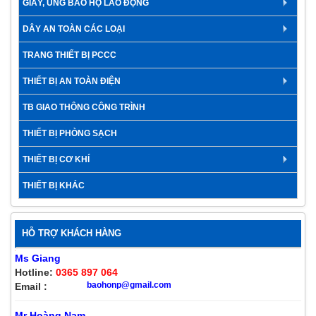
GIÀY, ỦNG BẢO HỘ LAO ĐỘNG
DÂY AN TOÀN CÁC LOẠI
TRANG THIẾT BỊ PCCC
THIẾT BỊ AN TOÀN ĐIỆN
TB GIAO THÔNG CÔNG TRÌNH
THIẾT BỊ PHÒNG SẠCH
THIẾT BỊ CƠ KHÍ
THIẾT BỊ KHÁC
HỖ TRỢ KHÁCH HÀNG
Ms Giang
Hotline:
0365 897 064
baohonp@gmail.com
Email :
Mr Hoàng Nam