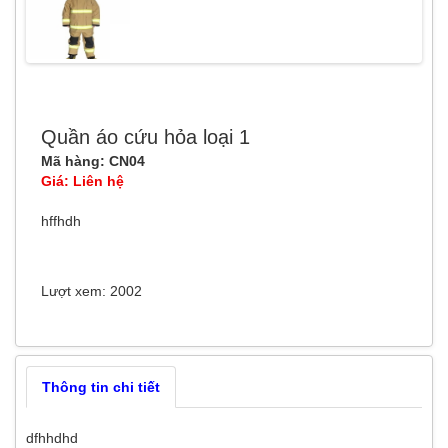
Quần áo cứu hỏa loại 1
Mã hàng: CN04
Giá: Liên hệ
hffhdh
Lượt xem: 2002
Thông tin chi tiết
dfhhdhd