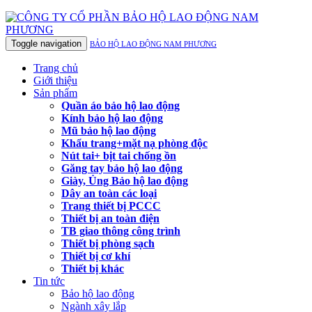
Toggle navigation
BẢO HỘ LAO ĐỘNG NAM PHƯƠNG
Trang chủ
Giới thiệu
Sản phẩm
Quần áo bảo hộ lao động
Kính bảo hộ lao động
Mũ bảo hộ lao động
Khẩu trang+mặt nạ phòng độc
Nút tai+ bịt tai chống ồn
Găng tay bảo hộ lao động
Giày, Ủng Bảo hộ lao động
Dây an toàn các loại
Trang thiết bị PCCC
Thiết bị an toàn điện
TB giao thông công trình
Thiết bị phòng sạch
Thiết bị cơ khí
Thiết bị khác
Tin tức
Bảo hộ lao động
Ngành xây lắp