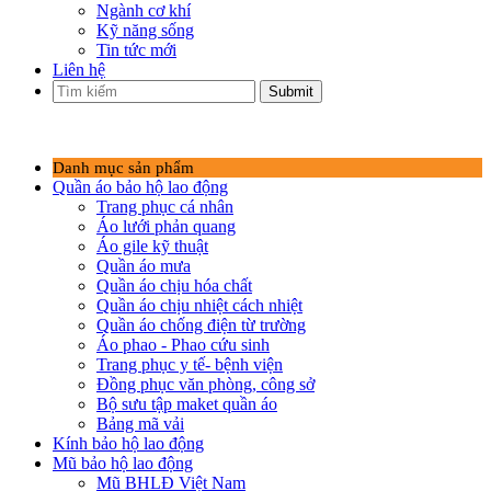
Ngành cơ khí
Kỹ năng sống
Tin tức mới
Liên hệ
Submit
Danh mục sản phẩm
Quần áo bảo hộ lao động
Trang phục cá nhân
Áo lưới phản quang
Áo gile kỹ thuật
Quần áo mưa
Quần áo chịu hóa chất
Quần áo chịu nhiệt cách nhiệt
Quần áo chống điện từ trường
Áo phao - Phao cứu sinh
Trang phục y tế- bệnh viện
Đồng phục văn phòng, công sở
Bộ sưu tập maket quần áo
Bảng mã vải
Kính bảo hộ lao động
Mũ bảo hộ lao động
Mũ BHLĐ Việt Nam