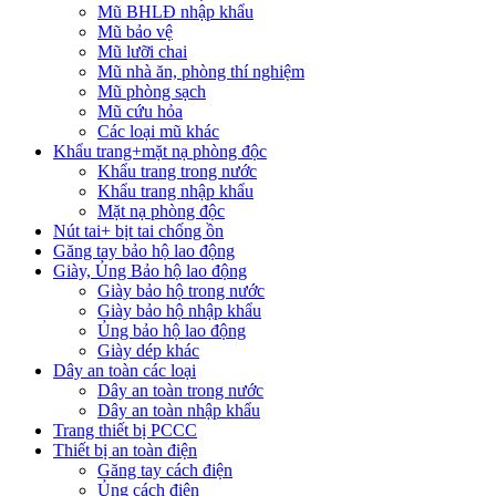
Mũ BHLĐ nhập khẩu
Mũ bảo vệ
Mũ lưỡi chai
Mũ nhà ăn, phòng thí nghiệm
Mũ phòng sạch
Mũ cứu hỏa
Các loại mũ khác
Khẩu trang+mặt nạ phòng độc
Khẩu trang trong nước
Khẩu trang nhập khẩu
Mặt nạ phòng độc
Nút tai+ bịt tai chống ồn
Găng tay bảo hộ lao động
Giày, Ủng Bảo hộ lao động
Giày bảo hộ trong nước
Giày bảo hộ nhập khẩu
Ủng bảo hộ lao động
Giày dép khác
Dây an toàn các loại
Dây an toàn trong nước
Dây an toàn nhập khẩu
Trang thiết bị PCCC
Thiết bị an toàn điện
Găng tay cách điện
Ủng cách điện