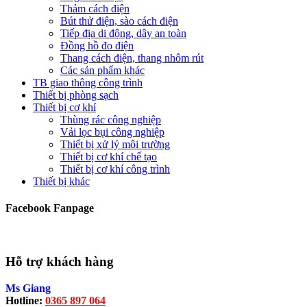
Thảm cách điện
Bút thử điện, sào cách điện
Tiếp địa di động, dây an toàn
Đồng hồ đo điện
Thang cách điện, thang nhôm rút
Các sản phẩm khác
TB giao thông công trình
Thiết bị phòng sạch
Thiết bị cơ khí
Thùng rác công nghiệp
Vải lọc bụi công nghiệp
Thiết bị xử lý môi trường
Thiết bị cơ khí chế tạo
Thiết bị cơ khí công trình
Thiết bị khác
Facebook Fanpage
Hỗ trợ khách hàng
Ms Giang
Hotline:
0365 897 064