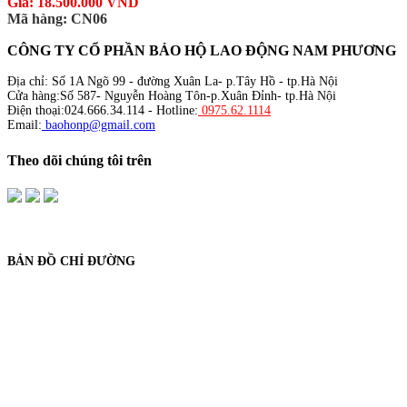
Giá: 18.500.000 VND
Mã hàng: CN06
CÔNG TY CỔ PHẦN BẢO HỘ LAO ĐỘNG NAM PHƯƠNG
Địa chỉ: Số 1A Ngõ 99 - đường Xuân La- p.Tây Hồ - tp.Hà Nội
Cửa hàng:Số 587- Nguyễn Hoàng Tôn-p.Xuân Đỉnh- tp.Hà Nội
Điện thoại:024.666.34.114 - Hotline:
0975.62.1114
Email:
baohonp@gmail.com
Theo dõi chúng tôi trên
BẢN ĐỒ CHỈ ĐƯỜNG