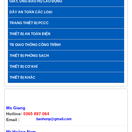
GIÀY, ỦNG BẢO HỘ LAO ĐỘNG
DÂY AN TOÀN CÁC LOẠI
TRANG THIẾT BỊ PCCC
THIẾT BỊ AN TOÀN ĐIỆN
TB GIAO THÔNG CÔNG TRÌNH
THIẾT BỊ PHÒNG SẠCH
THIẾT BỊ CƠ KHÍ
THIẾT BỊ KHÁC
HỖ TRỢ KHÁCH HÀNG
Ms Giang
Hotline:
0365 897 064
baohonp@gmail.com
Email :
Mr Hoàng Nam