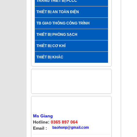
TRANG THIẾT BỊ PCCC
THIẾT BỊ AN TOÀN ĐIỆN
TB GIAO THÔNG CÔNG TRÌNH
THIẾT BỊ PHÒNG SẠCH
THIẾT BỊ CƠ KHÍ
THIẾT BỊ KHÁC
FACEBOOK FANPAGE
HỖ TRỢ KHÁCH HÀNG
Ms Giang
Hotline:
0365 897 064
baohonp@gmail.com
Email :