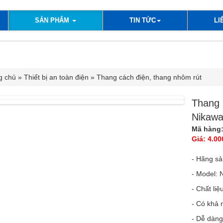
SẢN PHẨM
TIN TỨC
LI
 NHÔM RÚT ĐÔI(CHỮ A) 4.4 MÉT, NIKAWA-NHẬT BẢN
g chủ
»
Thiết bị an toàn điện
»
Thang cách điện, thang nhôm rút
Thang n
Nikawa
Mã hàng:
Giá: 4.0
- Hãng sa
- Model: 
- Chất li
- Có khả 
- Dễ dàn