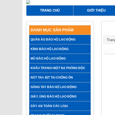
TRANG CHỦ
GIỚI THIỆU
THANG
DANH MỤC SẢN PHẨM
QUẦN ÁO BẢO HỘ LAO ĐỘNG
Tran
KÍNH BẢO HỘ LAO ĐỘNG
MŨ BẢO HỘ LAO ĐỘNG
KHẨU TRANG+MẶT NẠ PHÒNG ĐỘC
NÚT TAI+ BỊT TAI CHỐNG ỒN
GĂNG TAY BẢO HỘ LAO ĐỘNG
GIÀY, ỦNG BẢO HỘ LAO ĐỘNG
DÂY AN TOÀN CÁC LOẠI