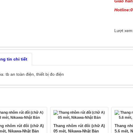
Giao hàn
Hotline:0
Lượt xem
g tin chi tiết
óa:
tb an toàn điện
,
thiết bị đo điện
PHẨM CÙNG LOẠI
g nhôm rút đôi (chữ A)
Thang nhôm rút đôi (chữ A)
Thang nhô
mét, Nikawa-Nhật Bản
05 mét, Nikawa-Nhật Bản
5.6 mét, 