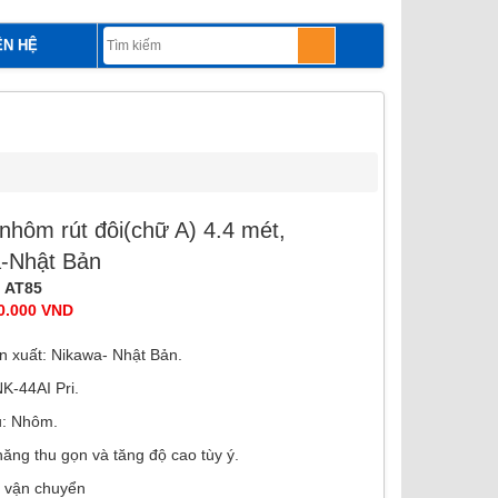
ÊN HỆ
hôm rút đôi(chữ A) 4.4 mét,
-Nhật Bản
 AT85
00.000 VND
̉n xuất: Nikawa- Nhật Bản.
NK-44AI Pri.
ệu: Nhôm.
năng thu gọn và tăng độ cao tùy ý.
g vận chuyển