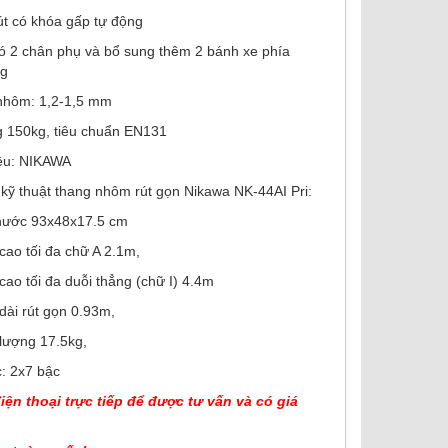
út có khóa gấp tự động
ó 2 chân phụ và bổ sung thêm 2 bánh xe phía
ng
 nhôm: 1,2-1,5 mm
ng 150kg, tiêu chuẩn EN131
iệu: NIKAWA
 kỹ thuật thang nhôm rút gọn Nikawa NK-44AI Pri:
hước 93x48x17.5 cm
ao tối đa chữ A 2.1m,
ao tối đa duỗi thẳng (chữ I) 4.4m
ài rút gọn 0.93m,
lượng 17.5kg,
: 2x7 bậc
điện thoại trực tiếp để được tư vấn và có giá