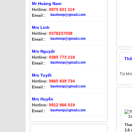
Mr Hoàng Nam
Hotline:
0975 621 114
baohonp@gmail.com
Email :
Mrs Linh
Hotline:
0378237038
baohonp@gmail.com
Email :
Mrs Nguyệt
Hotline:
0385 773 218
Thôn
baohonp@gmail.com
Email :
Từ kh
Mrs Tuyết
Hotline:
0865 839 734
baohonp@gmail.com
Email :
SẢN 
Mrs Huyền
Hotline:
0912 866 019
baohonp@gmail.com
Email :
Than
3.8 