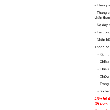
- Thang r
- Thang c
chân tha
- Độ dày
- Tải trọ
- Nhãn h
Thông số
- Kích t
- Chiều c
- Chiều c
- Chiều d
- Trọng 
- Số bậc
L
iên hệ 
tốt hơn.